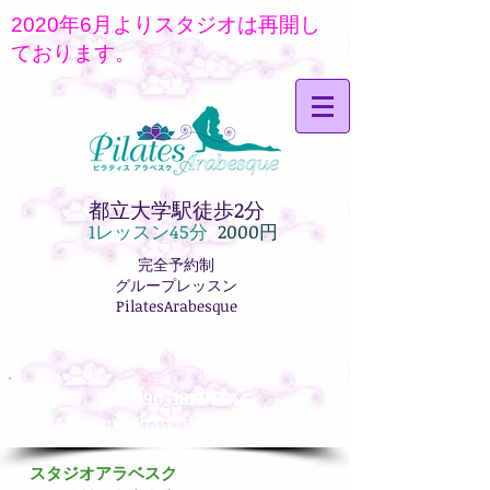
2020年6月よりスタジオは再開し
ております。
都立大学駅徒歩2分
1レッス
ン45分
2000円
完全予約制
グループレッスン
PilatesArabesque
TEL:
090-1817-6944
MAIL:
nenuphar@dancearab.com
スタジオアラベスク