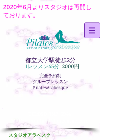
2020年6月よりスタジオは再開し
ております。
都立大学駅徒歩2分
1レッス
ン45分
2000円
完全予約制
グループレッスン
PilatesArabesque
TEL:
090-1817-6944
MAIL:
nenuphar@dancearab.com
スタジオアラベスク