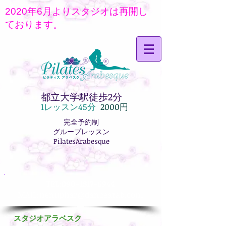
2020年6月よりスタジオは再開し
ております。
都立大学駅徒歩2分
1レッス
ン45分
2000円
完全予約制
グループレッスン
PilatesArabesque
TEL:
090-1817-6944
MAIL:
nenuphar@dancearab.com
スタジオアラベスク