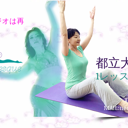
ジオは再
都立
1レッ
T
MAIL:
ne