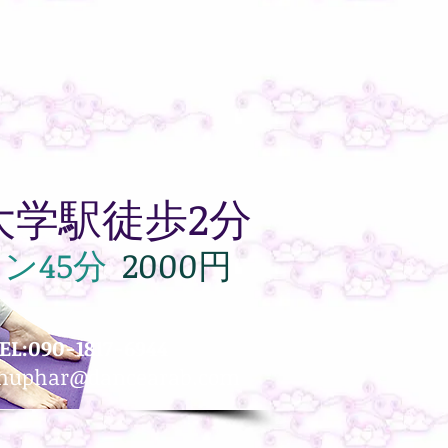
大学駅徒歩2分
ス
ン45分
2000円
EL:090-1817-6944
nuphar@dancearab.com