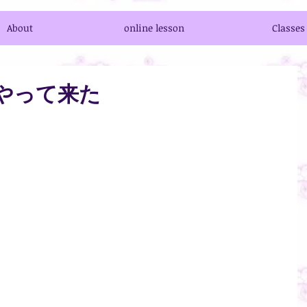
About
online lesson
Classes
やって来た