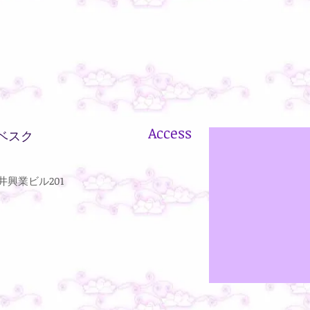
Access
ベスク
興業ビル201