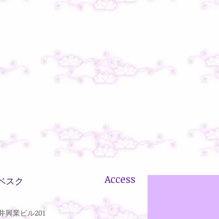
Access
ベスク
興業ビル201