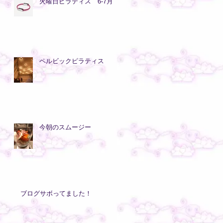
火曜日ピラティス 6-7月
い
な
大
ペルビックピラティス
今朝のスムージー
ブログサボってました！