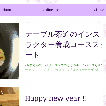
About
online lesson
Classes
テーブル茶道のインス
ラクター養成コースス
ート
4月になって、ベリーダンスのほうのホームページもリニ
ーアルしています！ そちらにもブログコーナーがあり、同
じWix.comを使っているのですが、 たぶん、使っている元
のテンプレートの種類が違うため？ ブログもちょっと違う
スタイルみたいです。...
Happy new year ‼️