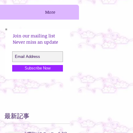
More
Join our mailing list
ト
Never miss an update
タ
Subscribe Now
ュ
最新記事