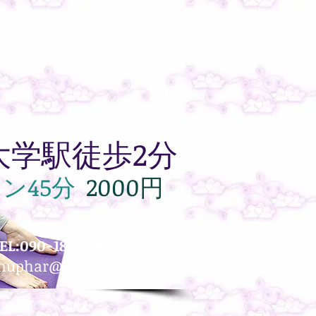
大学駅徒歩2分
ス
ン45分
2000円
EL:090-1817-6944
nuphar@dancearab.com