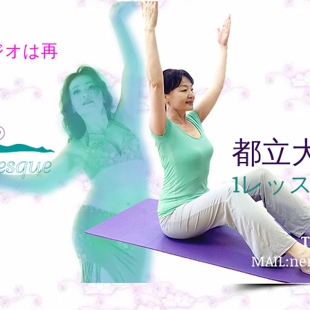
ジオは再
都立
1レッ
T
MAIL:
ne