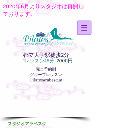
2020年6月よりスタジオは再開し
ております。
都立大学駅徒歩2分
1レッス
ン45分
2000円
完全予約制
グループレッスン
PilatesArabesque
TEL:
090-1817-6944
MAIL:
nenuphar@dancearab.com
スタジオアラベスク