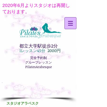
2020年6月よりスタジオは再開し
ております。
都立大学駅徒歩2分
1レッス
ン45分
2000円
完全予約制
グループレッスン
PilatesArabesque
TEL:
090-1817-6944
MAIL:
nenuphar@dancearab.com
スタジオアラベスク